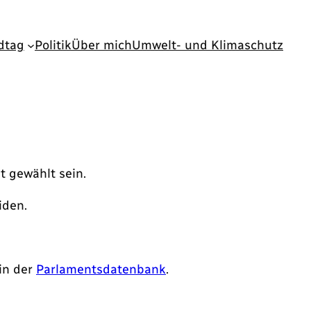
dtag
Politik
Über mich
Umwelt- und Klimaschutz
t gewählt sein.
iden.
 in der
Parlamentsdatenbank
.