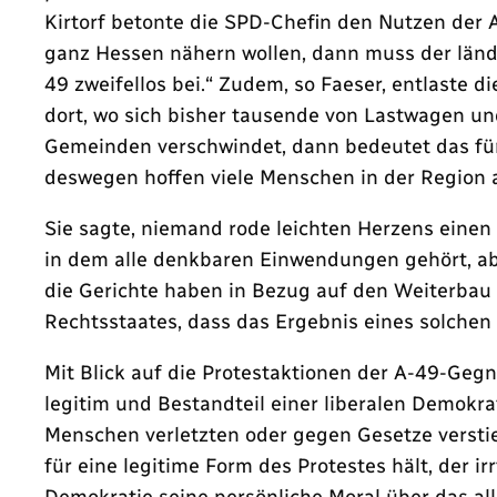
Kirtorf betonte die SPD-Chefin den Nutzen der A
ganz Hessen nähern wollen, dann muss der länd
49 zweifellos bei.“ Zudem, so Faeser, entlaste
dort, wo sich bisher tausende von Lastwagen un
Gemeinden verschwindet, dann bedeutet das fü
deswegen hoffen viele Menschen in der Region a
Sie sagte, niemand rode leichten Herzens eine
in dem alle denkbaren Einwendungen gehört, 
die Gerichte haben in Bezug auf den Weiterba
Rechtsstaates, dass das Ergebnis eines solchen 
Mit Blick auf die Protestaktionen der A-49-Gegn
legitim und Bestandteil einer liberalen Demokra
Menschen verletzten oder gegen Gesetze verstie
für eine legitime Form des Protestes hält, der ir
Demokratie seine persönliche Moral über das allg