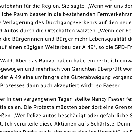
utobahn für die Region. Sie sagte: „Wenn wir uns de
liche Raum besser in die bestehenden Fernverkehrs
 die Verlagerung des Durchgangsverkehrs auf den ne
d Autos durch die Ortschaften wälzten. „Wenn der F
r die Bürgerinnen und Bürger mehr Lebensqualität 
uf einen zügigen Weiterbau der A 49“, so die SPD-Fr
n Wald. Aber das Bauvorhaben habe ein rechtlich ei
abgewogen und mehrfach von Gerichten überprüft wo
u der A 49 eine umfangreiche Güterabwägung vorgeno
Prozesses dann auch akzeptiert wird“, so Faeser.
er in den vergangenen Tagen stellte Nancy Faeser fes
tie seien. Die Proteste müssten aber dort eine Grenz
ßen. „Wer Polizeiautos beschädigt oder gefährliche 
rt. Ich verurteile diese Aktionen aufs Schärfste. Den
emeine Recht stellt, der setzt sich ins Unrecht“, so 