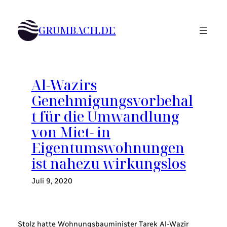
Zum
Inhalt
GRUMBACH.DE
springen
Al-Wazirs
Genehmigungsvorbehal
t für die Umwandlung
von Miet- in
Eigentumswohnungen
ist nahezu wirkungslos
Juli 9, 2020
Stolz hatte Wohnungsbauminister Tarek Al-Wazir