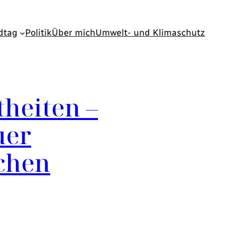
dtag
Politik
Über mich
Umwelt- und Klimaschutz
heiten –
uer
uchen