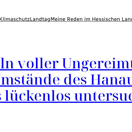
Klimaschutz
Landtag
Meine Reden im Hessischen Lan
n voller Ungereimt
 Umstände des Hana
 lückenlos unters