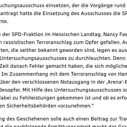
uchungsausschuss einsetzen, der die Vorgänge rund
eantragt hatte die Einsetzung des Ausschusses die S
hte.
e der SPD-Fraktion im Hessischen Landtag, Nancy Fae
rassistischen Terroranschlag zum Opfer gefallen. A
ten, die seither bekannt geworden sind, legen es aus
 Untersuchungsausschusses zu durchleuchten. Denn 
 Zeit danach Fehler gemacht haben, die sich mögliche
. Im Zusammenhang mit dem Terroranschlag von Hanau
f über den verschlossenen Notausgang in der ‚Arena‘
desopfer. Mit Hilfe des Untersuchungsausschusses so
 dabei zu Fehlleistungen gekommen ist und ob es erfo
hen Sicherheitsbehörden vorzunehmen.“
ung des Geschehenen solle auch einen Beitrag zur Tra
und die nachfolgende Ermittlungsarbeit macht das Gr