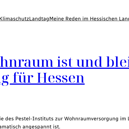
Klimaschutz
Landtag
Meine Reden im Hessischen Lan
nraum ist und blei
g für Hessen
 des Pestel-Instituts zur Wohnraumversorgung im La
matisch angespannt ist.