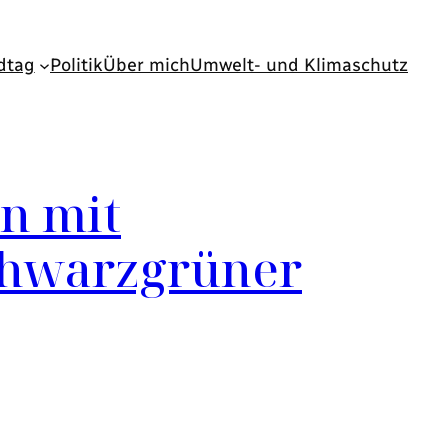
dtag
Politik
Über mich
Umwelt- und Klimaschutz
n mit
chwarzgrüner