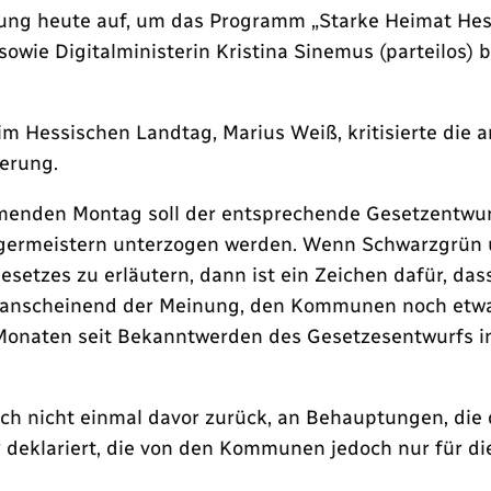
erung heute auf, um das Programm „Starke Heimat Hes
 sowie Digitalministerin Kristina Sinemus (parteilos
im Hessischen Landtag, Marius Weiß, kritisierte die 
ierung.
nden Montag soll der entsprechende Gesetzentwurf
ermeistern unterzogen werden. Wenn Schwarzgrün un
setzes zu erläutern, dann ist ein Zeichen dafür, das
ist anscheinend der Meinung, den Kommunen noch etw
Monaten seit Bekanntwerden des Gesetzesentwurfs in
h nicht einmal davor zurück, an Behauptungen, die 
ar“ deklariert, die von den Kommunen jedoch nur fü