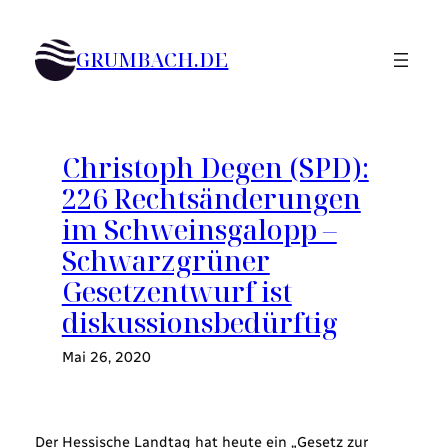
Zum
Inhalt
GRUMBACH.DE
springen
Christoph Degen (SPD):
226 Rechtsänderungen
im Schweinsgalopp –
Schwarzgrüner
Gesetzentwurf ist
diskussionsbedürftig
Mai 26, 2020
Der Hessische Landtag hat heute ein „Gesetz zur