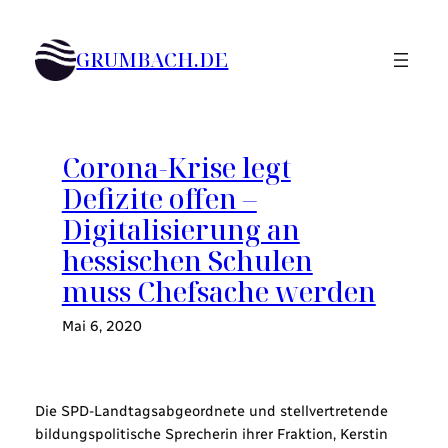
Zum
Inhalt
GRUMBACH.DE
springen
Corona-Krise legt
Defizite offen –
Digitalisierung an
hessischen Schulen
muss Chefsache werden
Mai 6, 2020
Die SPD-Landtagsabgeordnete und stellvertretende
bildungspolitische Sprecherin ihrer Fraktion, Kerstin