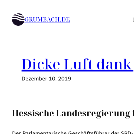
Zum
Inhalt
GRUMBACH.DE
springen
Dicke Luft dank
Dezember 10, 2019
Hessische Landesregierung 
Der Parlamentarische Geschäftsführer der SPD-F