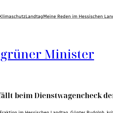
Klimaschutz
Landtag
Meine Reden im Hessischen Lan
 grüner Minister
fällt beim Dienstwagencheck d
raktion im Hessischen Landtag, Günter Rudolph, krit