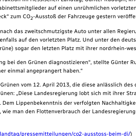
abinettsmitglieder auf einen unrühmlichen vorletzte
eck“ zum CO
-Ausstoß der Fahrzeuge gestern veröffen
2
danach das zweitschmutzigste Auto unter allen Regie
nfalls auf den vorletzten Platz. Und unter den deut
rüne) sogar den letzten Platz mit ihrer nordrhein-we
 bei den Grünen diagnostizieren“, stellte Günter Rud
üher einmal angeprangert haben.“
 Grünen vom 12. April 2013, die diese anlässlich d
nen: „Diese Landesregierung lobt sich mit ihrer Str
ät. Dem Lippenbekenntnis der verfolgten Nachhaltigke
, wie man den Flottenverbrauch der Landesregierung
landtag/pressemitteilungen/co2-ausstoss-beim-di/
)