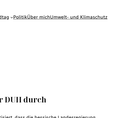
dtag
Politik
Über mich
Umwelt- und Klimaschutz
er DUH durch
isiert, dass die hessische Landesregierung