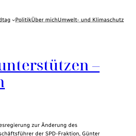
dtag
Politik
Über mich
Umwelt- und Klimaschutz
unterstützen –
n
esregierung zur Änderung des
chäftsführer der SPD-Fraktion, Günter