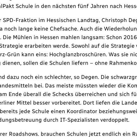
lPakt Schule in den nächsten fünf Jahren nach Hesse
er SPD-Fraktion im Hessischen Landtag, Christoph De
a noch lange keine Chefsache. Auch die Wiederholun
en. Die Mühlen in Hessen mahlen langsam: Schon 2016
 Strategie erarbeiten werde. Sowohl auf die Strateg
rz-Grün kann eins: Hochglanzbroschüren. Was sie nic
g dienen, sollen die Schulen liefern – ohne Rahmenko
nd dazu noch ein schlechter, so Degen. Die schwarzg
Landesmitteln bei. Das meiste müssten wieder die Ko
am Ende überall die Schecks überreichen und sich fü
rliner Mittel besser vorbereitet. Dort liefen die Lan
bereits jede Schule einen Koordinator beziehungswei
dungsbetreuung durch IT-Spezialisten verdoppelt.
rer Roadshows. brauchen Schulen jetzt endlich ein R