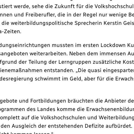
stiert werde, sehe die Zukunft für die Volkshochschu
nnen und Freiberufler, die in der Regel nur wenige 
t die weiterbildungspolitische Sprecherin Kerstin Ge
a-Zeiten.
ldungseinrichtungen mussten im ersten Lockdown Ku
sangeboten weiterarbeiten. Neben dem immensen Ausf
ufgrund der Teilung der Lerngruppen zusätzliche Kos
ienemaßnahmen entstanden. „Die quasi eingesparten 
desregierung schwimmt im Geld, aber für die Erwachs
angebote und Fortbildungen bräuchten die Anbieter de
rogrammen des Landes komme die Erwachsenenbildun
komplett auf die Volkshochschulen und Weiterbildung
n Ausgleich der entstehenden Defizite aufbürdet. S