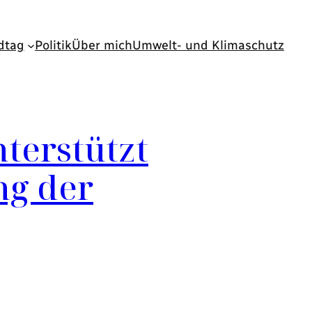
dtag
Politik
Über mich
Umwelt- und Klimaschutz
terstützt
ng der