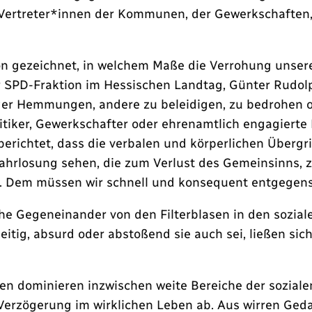
Vertreter*innen der Kommunen, der Gewerkschaften,
n gezeichnet, in welchem Maße die Verrohung unserer 
r SPD-Fraktion im Hessischen Landtag, Günter Rudol
r Hemmungen, andere zu beleidigen, zu bedrohen od
tiker, Gewerkschafter oder ehrenamtlich engagierte 
ichtet, dass die verbalen und körperlichen Übergri
ahrlosung sehen, die zum Verlust des Gemeinsinns, 
. Dem müssen wir schnell und konsequent entgegens
he Gegeneinander von den Filterblasen in den sozial
eitig, absurd oder abstoßend sie auch sei, ließen sich
n dominieren inzwischen weite Bereiche der sozialen
n Verzögerung im wirklichen Leben ab. Aus wirren Ge