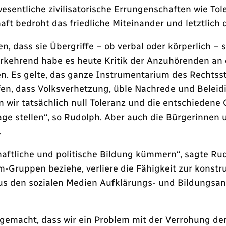
sentliche zivilisatorische Errungenschaften wie Tol
aft bedroht das friedliche Miteinander und letztlich
en, dass sie Übergriffe – ob verbal oder körperlich 
rkehrend habe es heute Kritik der Anzuhörenden an 
en. Es gelte, das ganze Instrumentarium des Rechts
en, dass Volksverhetzung, üble Nachrede und Beleid
en wir tatsächlich null Toleranz und die entschiede
age stellen“, so Rudolph. Aber auch die Bürgerinnen 
.
haftliche und politische Bildung kümmern“, sagte Rud
m-Gruppen beziehe, verliere die Fähigkeit zur konst
aus den sozialen Medien Aufklärungs- und Bildungsa
 gemacht, dass wir ein Problem mit der Verrohung 