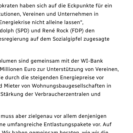
raten haben sich auf die Eckpunkte für ein
titutionen, Vereinen und Unternehmen in
rgiekrise nicht alleine lassen“,
udolph (SPD) und René Rock (FDP) den
esregierung auf dem Sozialgipfel zugesagte
 Volumen sind gemeinsam mit der WI-Bank
illionen Euro zur Unterstützung von Vereinen,
ie durch die steigenden Energiepreise vor
nd Mieter von Wohnungsbaugesellschaften in
ie Stärkung der Verbraucherzentralen und
d muss aber zielgenau vor allem denjenigen
bene umfangreiche Entlastungspakete vor. Auf
 Wir haben gemeinsam beraten, wie wir die