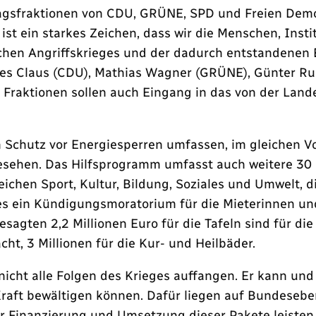
agsfraktionen von CDU, GRÜNE, SPD und Freien Demok
ist ein starkes Zeichen, dass wir die Menschen, Ins
en Angriffskrieges und der dadurch entstandenen Ene
nes Claus (CDU), Mathias Wagner (GRÜNE), Günter R
 Fraktionen sollen auch Eingang in das von der Land
zum Schutz vor Energiesperren umfassen, im gleichen
esehen. Das Hilfsprogramm umfasst auch weitere 30 M
eichen Sport, Kultur, Bildung, Soziales und Umwelt, d
es ein Kündigungsmoratorium für die Mieterinnen u
sagten 2,2 Millionen Euro für die Tafeln sind für d
t, 3 Millionen für die Kur- und Heilbäder.
 nicht alle Folgen des Krieges auffangen. Er kann un
r Kraft bewältigen können. Dafür liegen auf Bundese
r Finanzierung und Umsetzung dieser Pakete leisten.