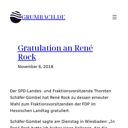
Zum
Inhalt
GRUMBACH.DE
springen
Gratulation an René
Rock
November 6, 2018
Der SPD-Landes- und Fraktionsvorsitzende Thorsten
Schäfer-Gümbel hat René Rock zu dessen erneuter
Wahl zum Fraktionsvorsitzenden der FDP im
Hessischen Landtag gratuliert.
Schäfer-Gümbel sagte am Dienstag in Wiesbaden: „In
René Rock hatte ich bisher einen Kollegen, der die