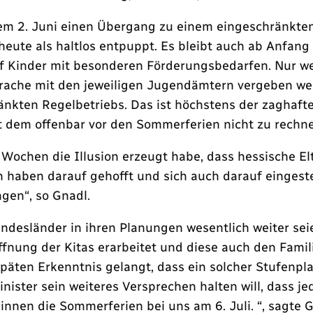
em 2. Juni einen Übergang zu einem eingeschränkten 
heute als haltlos entpuppt. Es bleibt auch ab Anfang
f Kinder mit besonderen Förderungsbedarfen. Nur wen
sprache mit den jeweiligen Jugendämtern vergeben w
ränkten Regelbetriebs. Das ist höchstens der zaghaf
 dem offenbar vor den Sommerferien nicht zu rechnen
er Wochen die Illusion erzeugt habe, dass hessische E
n haben darauf gehofft und sich auch darauf eingestel
gen“, so Gnadl.
desländer in ihren Planungen wesentlich weiter seie
fnung der Kitas erarbeitet und diese auch den Fami
 späten Erkenntnis gelangt, dass ein solcher Stufenpl
Minister sein weiteres Versprechen halten will, dass
innen die Sommerferien bei uns am 6. Juli. “, sagte G