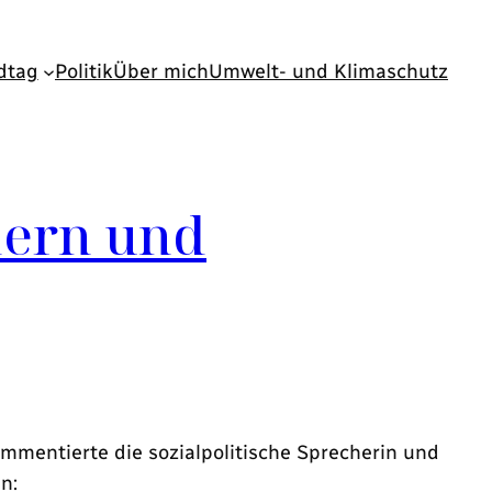
dtag
Politik
Über mich
Umwelt- und Klimaschutz
hern und
mmentierte die sozialpolitische Sprecherin und
n: