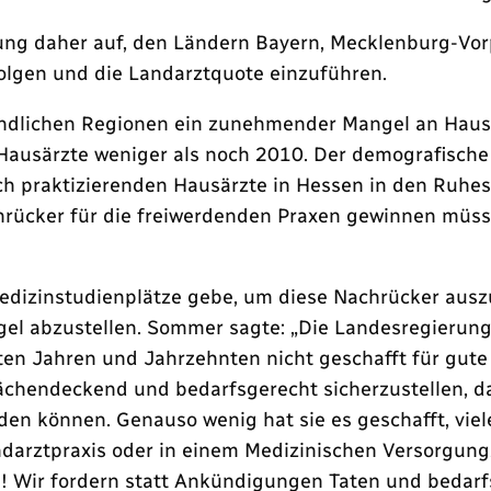
rung daher auf, den Ländern Bayern, Mecklenburg-Vo
lgen und die Landarztquote einzuführen.
ändlichen Regionen ein zunehmender Mangel an Hausä
Hausärzte weniger als noch 2010. Der demografische
ch praktizierenden Hausärzte in Hessen in den Ruhe
ücker für die freiwerdenden Praxen gewinnen müsse.
dizinstudienplätze gebe, um diese Nachrücker ausz
l abzustellen. Sommer sagte: „Die Landesregierung 
tzten Jahren und Jahrzehnten nicht geschafft für g
lächendeckend und bedarfsgerecht sicherzustellen, da
den können. Genauso wenig hat sie es geschafft, viel
andarztpraxis oder in einem Medizinischen Versorg
en! Wir fordern statt Ankündigungen Taten und bedar