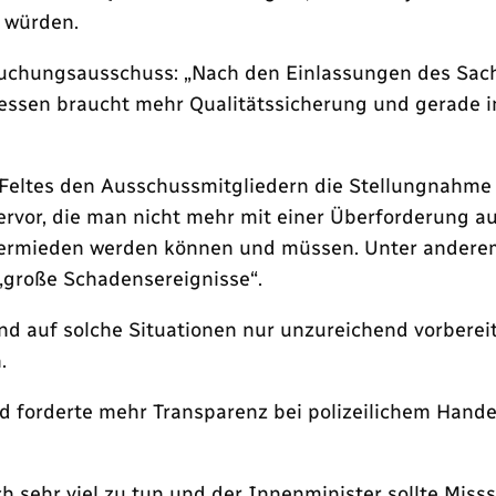
n würden.
chungsausschuss: „Nach den Einlassungen des Sachve
. Hessen braucht mehr Qualitätssicherung und gerade
f. Feltes den Ausschussmitgliedern die Stellungnahm
hervor, die man nicht mehr mit einer Überforderung 
 vermieden werden können und müssen. Unter anderem
 „große Schadensereignisse“.
d auf solche Situationen nur unzureichend vorberei
.
und forderte mehr Transparenz bei polizeilichem Hand
ch sehr viel zu tun und der Innenminister sollte Miss