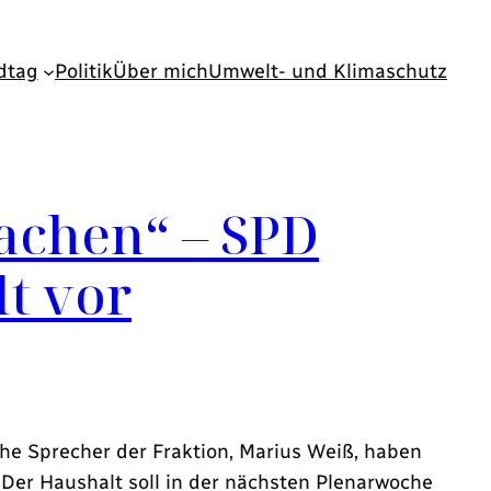
dtag
Politik
Über mich
Umwelt- und Klimaschutz
achen“ – SPD
t vor
he Sprecher der Fraktion, Marius Weiß, haben
er Haushalt soll in der nächsten Plenarwoche