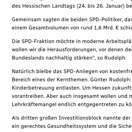
des Hessischen Landtags (24. bis 26. Januar) b
Gemeinsam sagten die beiden SPD-Politiker, das
einem Gesamtvolumen von rund 1,6 Mrd. € schla
Die SPD-Fraktion möchte in moderne Arbeitsplät
wollen wir die Herausforderungen, vor denen de
Bundeslands nachhaltig stärken“, so Rudolph.
Natürlich bleibe das SPD-Anliegen von kostenfre
Bereich eines der Kernthemen. Günter Rudolph: 
Kinderbetreuung entlasten. Um Hessen zukunfts
vorantreiben. Aber auch insgesamt wollen und mü
Lehrkräftemangel endlich entgegentreten zu kö
Als dritten großen Investitionsblock nannte de
ein gerechtes Gesundheitssystem und die Sichers