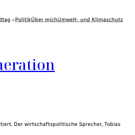
dtag
Politik
Über mich
Umwelt- und Klimaschutz
neration
ert. Der wirtschaftspolitische Sprecher, Tobias