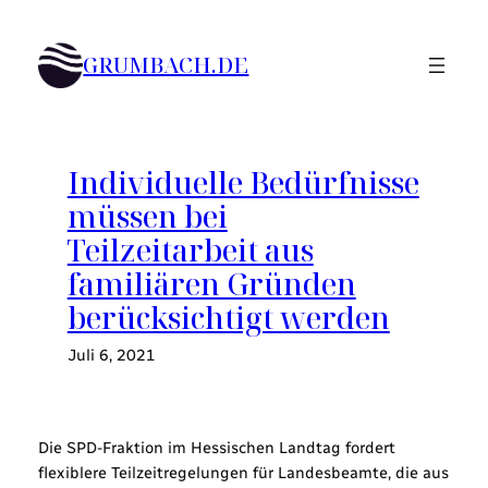
Zum
Inhalt
GRUMBACH.DE
springen
Individuelle Bedürfnisse
müssen bei
Teilzeitarbeit aus
familiären Gründen
berücksichtigt werden
Juli 6, 2021
Die SPD-Fraktion im Hessischen Landtag fordert
flexiblere Teilzeitregelungen für Landesbeamte, die aus