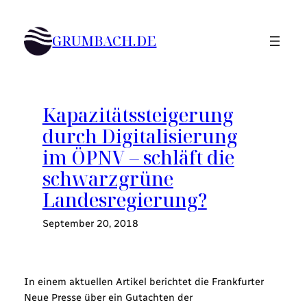
Zum
Inhalt
GRUMBACH.DE
springen
Kapazitätssteigerung
durch Digitalisierung
im ÖPNV – schläft die
schwarzgrüne
Landesregierung?
September 20, 2018
In einem aktuellen Artikel berichtet die Frankfurter
Neue Presse über ein Gutachten der