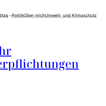
dtag
Politik
Über mich
Umwelt- und Klimaschutz
hr
erpflichtungen