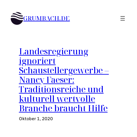
Zum
Inhalt
GRUMBACH.DE
springen
Landesregierung
ignoriert
Schaustellergewerbe –
Nancy Faeser:
Traditionsreiche und
kulturell wertvolle
Branche braucht Hilfe
Oktober 1, 2020