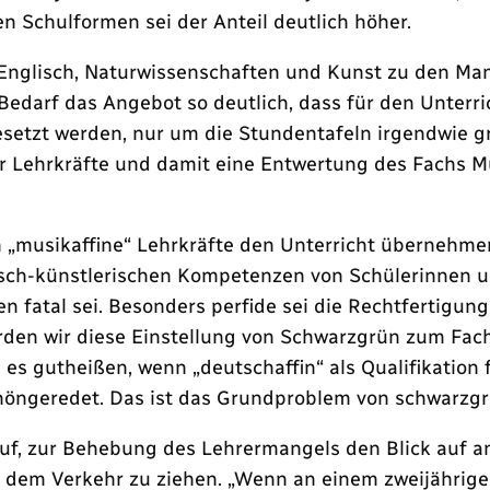
n Schulformen sei der Anteil deutlich höher.
, Englisch, Naturwissenschaften und Kunst zu den Ma
Bedarf das Angebot so deutlich, dass für den Unterr
setzt werden, nur um die Stundentafeln irgendwie gr
er Lehrkräfte und damit eine Entwertung des Fachs Mus
„musikaffine“ Lehrkräfte den Unterricht übernehmen
isch-künstlerischen Kompetenzen von Schülerinnen u
 fatal sei. Besonders perfide sei die Rechtfertigung
den wir diese Einstellung von Schwarzgrün zum Fac
 es gutheißen, wenn „deutschaffin“ als Qualifikation 
öngeredet. Das ist das Grundproblem von schwarzgrü
auf, zur Behebung des Lehrermangels den Blick auf a
s dem Verkehr zu ziehen. „Wenn an einem zweijährige