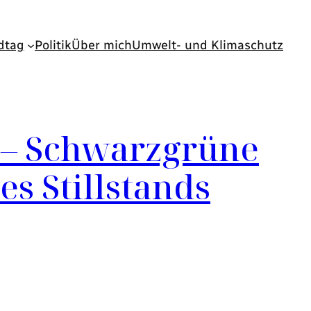
dtag
Politik
Über mich
Umwelt- und Klimaschutz
 – Schwarzgrüne
s Stillstands