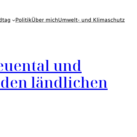
dtag
Politik
Über mich
Umwelt- und Klimaschutz
euental und
 den ländlichen