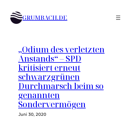
Zum
Inhalt
GRUMBACH.DE
springen
„Odium des verletzten
Anstands“ – SPD
kritisiert erneut
schwarzgrünen
Durchmarsch beim so
genannten
Sondervermögen
Juni 30, 2020