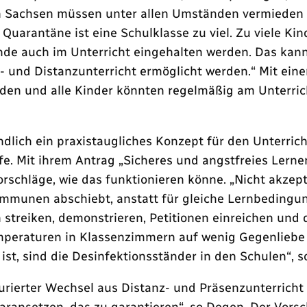
in Sachsen müssen unter allen Umständen vermieden 
 Quarantäne ist eine Schulklasse zu viel. Zu viele 
e auch im Unterricht eingehalten werden. Das kann
z- und Distanzunterricht ermöglicht werden.“ Mit ei
erden und alle Kinder könnten regelmäßig am Unterric
dlich ein praxistaugliches Konzept für den Unterri
e. Mit ihrem Antrag „Sicheres und angstfreies Lernen
schläge, wie das funktionieren könne. „Nicht akzept
mmunen abschiebt, anstatt für gleiche Lernbedingu
 streiken, demonstrieren, Petitionen einreichen und
peraturen in Klassenzimmern auf wenig Gegenliebe sto
 ist, sind die Desinfektionsständer in den Schulen“, 
turierter Wechsel aus Distanz- und Präsenzunterricht
daransetzen, das zu garantieren“, so Degen. Der Vors