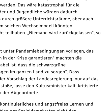
werden. Das wäre katastrophal für die
Kinder und Jugendliche würden dadurch
 durch größere Unterrichtsräume, aber auch
nem solchen Wechselmodell könnten
ht teilhaben. „Niemand wird zurückgelassen“, so
cht unter Pandemiebedingungen vorlegen, das
 in der Krise garantieren“ machten die
abel ist, dass die schwarzgrüne
ngen im ganzen Land zu sorgen“. Dass
 der Vorschlag der Landesregierung, nur auf das
ße, lasse den Kultusminister kalt, kritisierte
so der Abgeordnete.
 kontinuierliches und angstfreies Lernen und
chlag der Sozialdemokraten sieht den