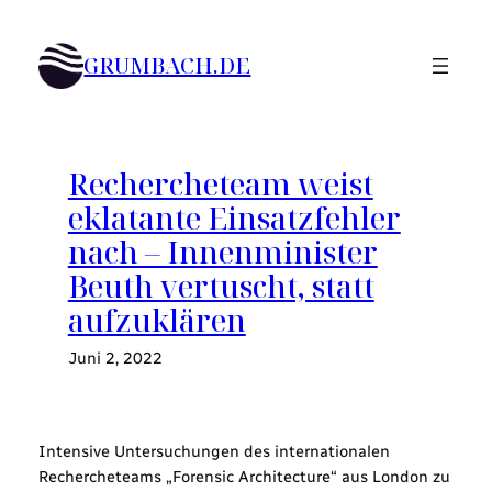
Zum
Inhalt
GRUMBACH.DE
springen
Rechercheteam weist
eklatante Einsatzfehler
nach – Innenminister
Beuth vertuscht, statt
aufzuklären
Juni 2, 2022
Intensive Untersuchungen des internationalen
Rechercheteams „Forensic Architecture“ aus London zu