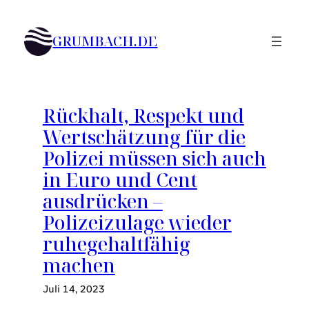
Zum
Inhalt
GRUMBACH.DE
springen
Rückhalt, Respekt und
Wertschätzung für die
Polizei müssen sich auch
in Euro und Cent
ausdrücken –
Polizeizulage wieder
ruhegehaltfähig
machen
Juli 14, 2023