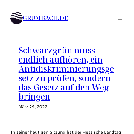
Zum
Inhalt
GRUMBACH.DE
springen
Schwarzgrün muss
endlich aufhören, ein
Antidiskriminierungsge
setz zu prüfen, sondern
das Gesetz auf den Weg
bringen
März 29, 2022
In seiner heutigen Sitzung hat der Hessische Landtag