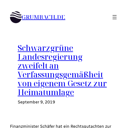
Zum
Inhalt
GRUMBACH.DE
springen
Schwarzgrüne
Landesregierung
zweifelt an
Verfassungsgemäßheit
von eigenem Gesetz zur
Heimatumlage
September 9, 2019
Finanzminister Schäfer hat ein Rechtsgutachten zur