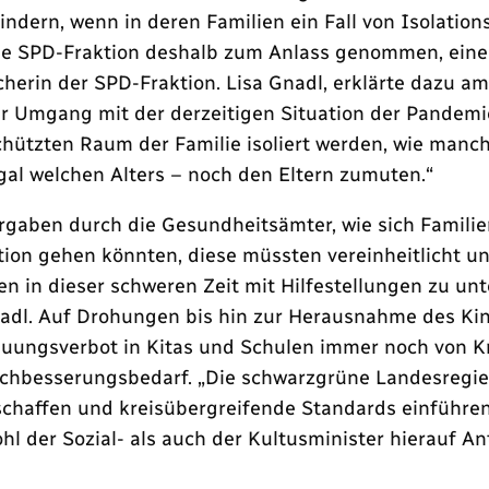
ndern, wenn in deren Familien ein Fall von Isolationsp
e SPD-Fraktion deshalb zum Anlass genommen, einen
cherin der SPD-Fraktion. Lisa Gnadl, erklärte dazu am
 Umgang mit der derzeitigen Situation der Pandemie
chützten Raum der Familie isoliert werden, wie man
al welchen Alters – noch den Eltern zumuten.“
rgaben durch die Gesundheitsämter, wie sich Familien 
tion gehen könnten, diese müssten vereinheitlicht u
 in dieser schweren Zeit mit Hilfestellungen zu unt
nadl. Auf Drohungen bis hin zur Herausnahme des Kin
uungsverbot in Kitas und Schulen immer noch von Kr
achbesserungsbedarf. „Die schwarzgrüne Landesregier
 schaffen und kreisübergreifende Standards einführen
 der Sozial- als auch der Kultusminister hierauf A