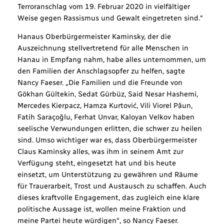
Terroranschlag vom 19. Februar 2020 in vielfältiger
Weise gegen Rassismus und Gewalt eingetreten sind.“
Hanaus Oberbürgermeister Kaminsky, der die
Auszeichnung stellvertretend für alle Menschen in
Hanau in Empfang nahm, habe alles unternommen, um
den Familien der Anschlagsopfer zu helfen, sagte
Nancy Faeser. „Die Familien und die Freunde von
Gökhan Gültekin, Sedat Gürbüz, Said Nesar Hashemi,
Mercedes Kierpacz, Hamza Kurtović, Vili Viorel Păun,
Fatih Saraçoğlu, Ferhat Unvar, Kaloyan Velkov haben
seelische Verwundungen erlitten, die schwer zu heilen
sind. Umso wichtiger war es, dass Oberbürgermeister
Claus Kaminsky alles, was ihm in seinem Amt zur
Verfügung steht, eingesetzt hat und bis heute
einsetzt, um Unterstützung zu gewähren und Räume
für Trauerarbeit, Trost und Austausch zu schaffen. Auch
dieses kraftvolle Engagement, das zugleich eine klare
politische Aussage ist, wollen meine Fraktion und
meine Partei heute würdigen“, so Nancy Faeser.