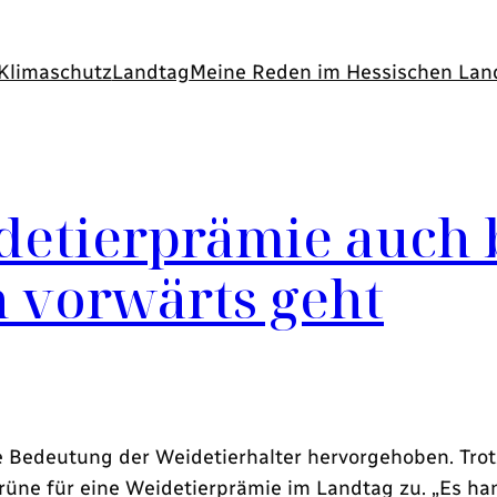
Klimaschutz
Landtag
Meine Reden im Hessischen Lan
etierprämie auch be
h vorwärts geht
 Bedeutung der Weidetierhalter hervorgehoben. Trotz
üne für eine Weidetierprämie im Landtag zu. „Es ha