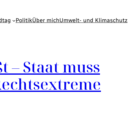
dtag
Politik
Über mich
Umwelt- und Klimaschutz
 – Staat muss
Rechtsextreme