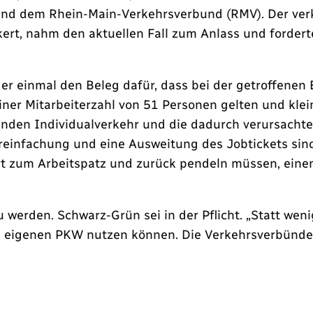
d dem Rhein-Main-Verkehrsverbund (RMV). Der verke
kert, nahm den aktuellen Fall zum Anlass und forder
der einmal den Beleg dafür, dass bei der getroffene
 einer Mitarbeiterzahl von 51 Personen gelten und kle
igenden Individualverkehr und die dadurch verursach
ereinfachung und eine Ausweitung des Jobtickets sin
t zum Arbeitspatz und zurück pendeln müssen, einen
zu werden. Schwarz-Grün sei in der Pflicht. „Statt w
m eigenen PKW nutzen können. Die Verkehrsverbünde d