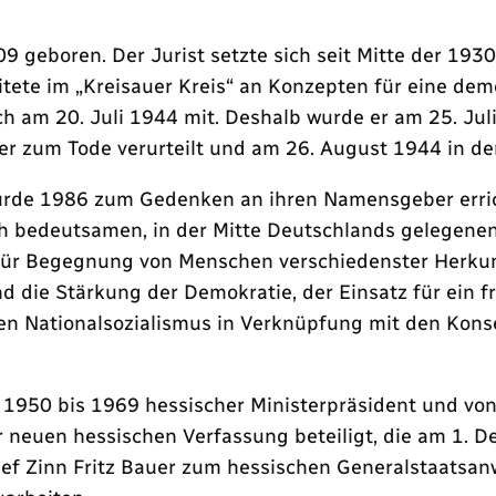
 geboren. Der Jurist setzte sich seit Mitte der 193
beitete im „Kreisauer Kreis“ an Konzepten für eine d
h am 20. Juli 1944 mit. Deshalb wurde er am 25. Jul
ler zum Tode verurteilt und am 26. August 1944 in der
rde 1986 zum Gedenken an ihren Namensgeber erricht
ich bedeutsamen, in der Mitte Deutschlands gelegene
 für Begegnung von Menschen verschiedenster Herku
d die Stärkung der Demokratie, der Einsatz für ein f
n Nationalsozialismus in Verknüpfung mit den Konse
1950 bis 1969 hessischer Ministerpräsident und von
r neuen hessischen Verfassung beteiligt, die am 1. D
rief Zinn Fritz Bauer zum hessischen Generalstaatsan