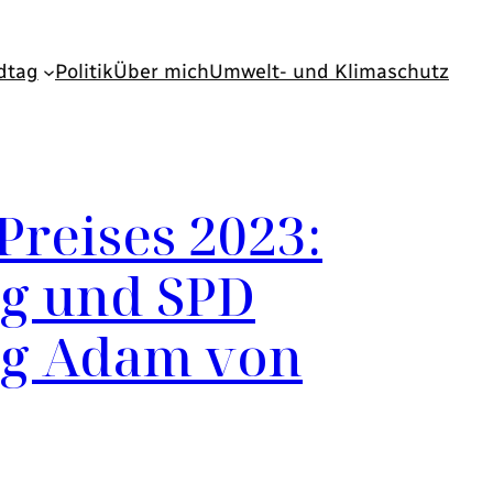
dtag
Politik
Über mich
Umwelt- und Klimaschutz
Preises 2023:
ag und SPD
ung Adam von