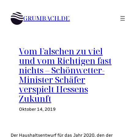
Zum
Inhalt
GRUMBACH.DE
springen
Vom Falschen zu viel
und vom Richtigen fast
nichts – Schönwetter-
Minister Schäfer
verspielt Hessens
Zukunft
Oktober 14, 2019
Der Haushaltsentwurf für das Jahr 2020, den der