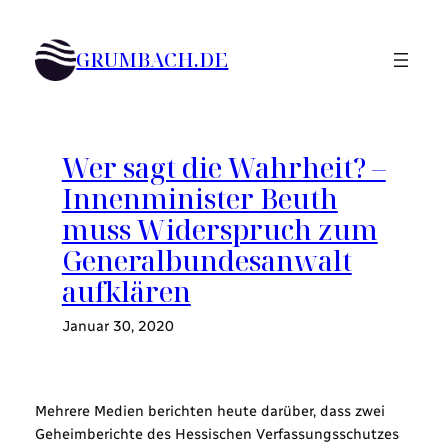
Zum
Inhalt
GRUMBACH.DE
springen
Wer sagt die Wahrheit? –
Innenminister Beuth
muss Widerspruch zum
Generalbundesanwalt
aufklären
Januar 30, 2020
Mehrere Medien berichten heute darüber, dass zwei
Geheimberichte des Hessischen Verfassungsschutzes