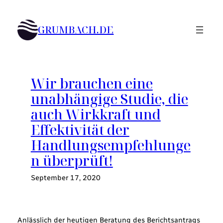
Zum
Inhalt
GRUMBACH.DE
springen
Wir brauchen eine
unabhängige Studie, die
auch Wirkkraft und
Effektivität der
Handlungsempfehlunge
n überprüft!
September 17, 2020
Anlässlich der heutigen Beratung des Berichtsantrags