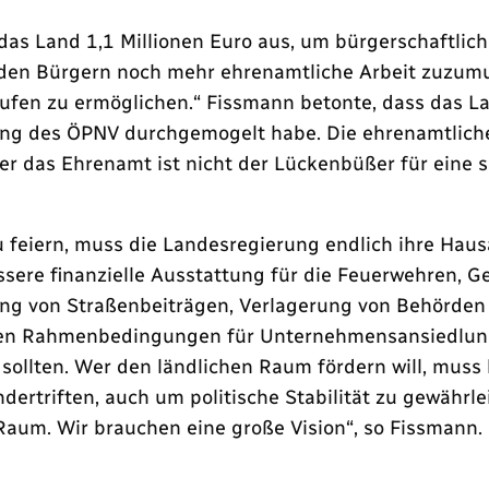
das Land 1,1 Millionen Euro aus, um bürgerschaftli
 den Bürgern noch mehr ehrenamtliche Arbeit zuzum
en zu ermöglichen.“ Fissmann betonte, dass das Lan
erung des ÖPNV durchgemogelt habe. Die ehrenamtlic
Aber das Ehrenamt ist nicht der Lückenbüßer für ein
u feiern, muss die Landesregierung endlich ihre Ha
sere finanzielle Ausstattung für die Feuerwehren, 
ng von Straßenbeiträgen, Verlagerung von Behörden 
ven Rahmenbedingungen für Unternehmensansiedlung
ollten. Wer den ländlichen Raum fördern will, muss 
dertriften, auch um politische Stabilität zu gewährle
Raum. Wir brauchen eine große Vision“, so Fissmann. 