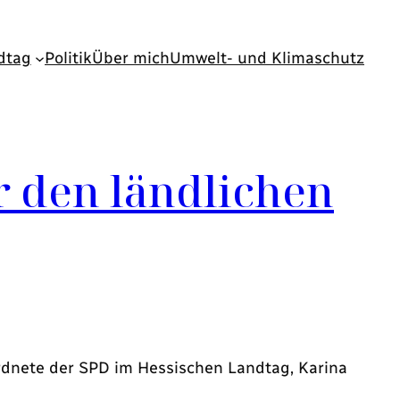
dtag
Politik
Über mich
Umwelt- und Klimaschutz
r den ländlichen
rdnete der SPD im Hessischen Landtag, Karina