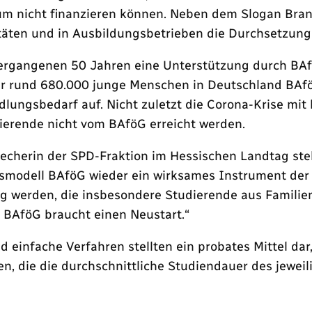
ium nicht finanzieren können. Neben dem Slogan Bran
täten und in Ausbildungsbetrieben die Durchsetzung
vergangenen 50 Jahren eine Unterstützung durch BAf
 nur rund 680.000 junge Menschen in Deutschland BAfö
lungsbedarf auf. Nicht zuletzt die Corona-Krise mit
dierende nicht vom BAföG erreicht werden.
recherin der SPD-Fraktion im Hessischen Landtag stel
gsmodell BAföG wieder ein wirksames Instrument der 
ng werden, die insbesondere Studierende aus Familie
s BAföG braucht einen Neustart.“
nd einfache Verfahren stellten ein probates Mittel da
en, die die durchschnittliche Studiendauer des jewe