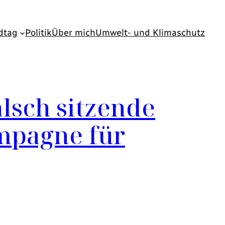
dtag
Politik
Über mich
Umwelt- und Klimaschutz
alsch sitzende
mpagne für