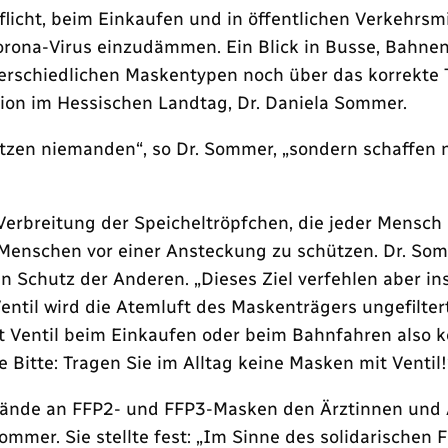
Pflicht, beim Einkaufen und in öffentlichen Verkehr
rona-Virus einzudämmen. Ein Blick in Busse, Bahnen
erschiedlichen Maskentypen noch über das korrekte 
ion im Hessischen Landtag, Dr. Daniela Sommer.
zen niemanden“, so Dr. Sommer, „sondern schaffen nu
Verbreitung der Speicheltröpfchen, die jeder Mensc
enschen vor einer Ansteckung zu schützen. Dr. Somm
n Schutz der Anderen. „Dieses Ziel verfehlen aber i
entil wird die Atemluft des Maskenträgers ungefilte
Ventil beim Einkaufen oder beim Bahnfahren also ke
itte: Tragen Sie im Alltag keine Masken mit Ventil!
tände an FFP2- und FFP3-Masken den Ärztinnen und Ä
ommer. Sie stellte fest: „Im Sinne des solidarischen