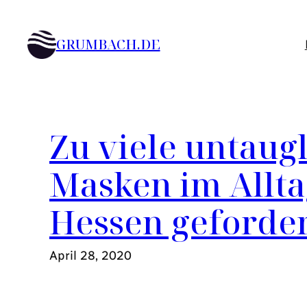
Zum
Inhalt
GRUMBACH.DE
springen
Zu viele untaugl
Masken im Allt
Hessen geforde
April 28, 2020