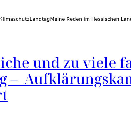
Klimaschutz
Landtag
Meine Reden im Hessischen Lan
iche und zu viele f
ag – Aufklärungska
rt