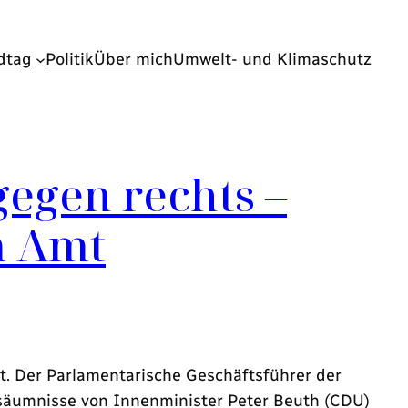
dtag
Politik
Über mich
Umwelt- und Klimaschutz
gegen rechts –
m Amt
lt. Der Parlamentarische Geschäftsführer der
säumnisse von Innenminister Peter Beuth (CDU)