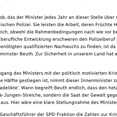
 das der Minister jedes Jahr an dieser Stelle über s
n Polizei. Sie leisten die Arbeit, deren Früchte Her
greich, obwohl die Rahmenbedingungen nach wie vor b
erufliche Entwicklung erschweren den Polizeiberuf i
nötigten qualifizierten Nachwuchs zu finden, ist da e
inister Beuth. Zur Sicherheit in unserem Land hat e
ang des Ministers mit der politisch motivierten Krim
ie Hälfte gestiegen ist, nimmt dieser Innenminister z
delikte‘. Wann begreift Beuth endlich, dass den he
e-Jungen-Streiche, sondern die Saat der Gewalt ge
aus. Hier wäre eine klare Stellungnahme des Ministe
 Geschäftsführer der SPD-Fraktion die Zahlen zur Kr